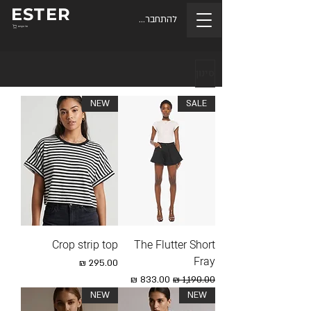
ESTER
להתחברות
סל הקניות
סינון
NEW
SALE
Crop strip top
The Flutter Short
Fray
מחיר
מחיר רגיל
מחיר מבצע
NEW
NEW