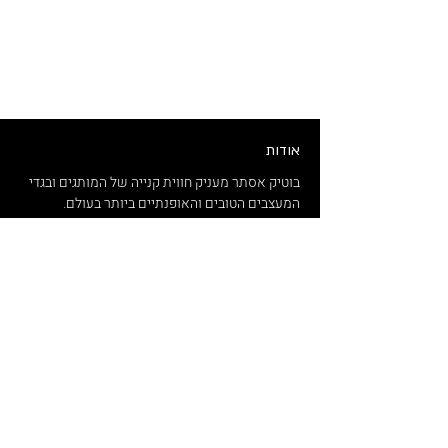
אודות
בוטיק אסתר מעניק חווית קנייה של המותגים ובגדי
המעצבים הטובים והאופנתיים ביותר בעולם.
ביגוד, נעליים ואקססוריז ממותגים כגון MOTHER,
SAM EDELMAN, OLIVIA, WEWOREWHAT ועוד.
המשלוחים שלנו חינם החל מרכישה של 770 ש"ח
בלבד.
עד 10 ימי עסקים
.
החנות ממוקמת ברחוב ניסים אלוני 10, תל אביב
במרכז היוקרתי G צמרת.
נשמח לעמוד לרשותכם בכל שאלה ופנייה.
ואל תשכחו לעקוב אחרינו באינסטגרם לכל
המבצעים הכי שווים שמפורסמים שם קודם!