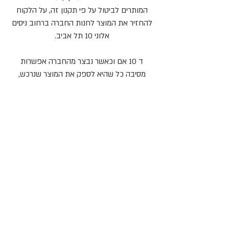
המותרים לביטול על פי תקנון זה, על הלקוח
להחזיר את המוצר לחנות החברה ברחוב ניסים
אלוני 10 תל אביב.
ד 10 אם וכאשר נבצר מהחברה אפשרות
מסיבה כל שהיא לספק את המוצר שנרכש,
תזכה החברה את כרטיס הלקוח בסכום
הרכישה שביצע בלבד.
ד 11 בצילומים והתמונות המוצגות באתר, הם
לצרכי המחשה בלבד, וייתכנו הבדלים בין
הצבעים הנראים באתר לבין הצבעים של
הפריט בפועל, והלקוח מוותר בזאת על כל
טענה ו/או דרישה ו/או תביעה בגין שינויים אלו.
ה. שונות