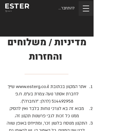
ESTER
להתחברות
סל הקניות
מדיניות / משלוחים
והחזרות
אתר המקוון בכתובת
www.esterg.co.il
שייך
לחברת אסתר נועה צמרת בע"מ. ח.פ
514492958
(להלן: "החברה").
מבוא זה בא לצרכי נוחות בלבד ואין להסיק
ממנו כל זכות לגבי פרשנות תקנון זה.
התקנון מנוסח בלשון זכר, ומתייחס באופן שווה
לבני שני המינים. כל האמור בו, יש לראותו גם