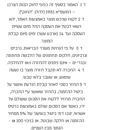
ד 1 האמור בסעיף זה כפוף לחוק הגנת הצרכן
– התשמ"א 1981 (להלן: "החוק").
ד 2 לקוח שרכש מוצר באמצעות האתר, יהא
רשאי לבטל את העסקה החל מיום עשיית
העסקה ועד 14 (ארבע עשר) ימים מיום קבלת
המוצר.
ד 3 על פי הנחיות משרד הבריאות, גרביים
וגרביונים, חלקים תחתונים של הלבשה תחתונה
ובגדי ים – אינם ניתנים להחזרה ו/או להחלפה.
ד 4 החברה לא תקבל חזרה מוצר בו נעשה
שימוש, או שעבר בלאי טבעי.
ד 5 החזר כספי לאחר קבלת הודעת אישור על
ביטול ההזמנה, בהחזר שאושר ע"י החברה,
החברה תחזיר ללקוח את הסכום ששולם על
ידו, כאשר אם הסכום שולם באמצעות כרטיס
אשראי, ינוכו דמי ביטול בשיעור של 5% ממחיר
ההזמנה או חלקה שבוטל, או בניכוי 100 ₪ -
הנמוך מבין השניים.