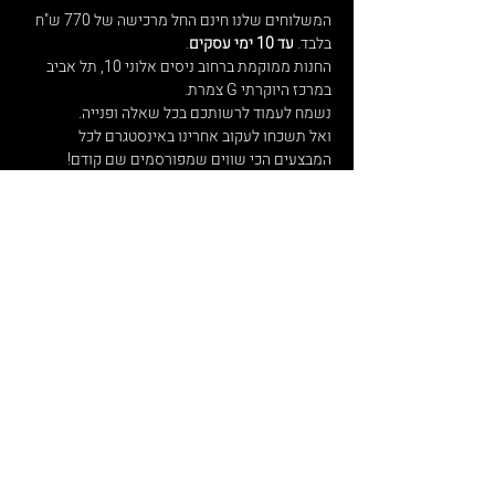
המשלוחים שלנו חינם החל מרכישה של 770 ש"ח
בלבד.
עד 10 ימי עסקים
.
החנות ממוקמת ברחוב ניסים אלוני 10, תל אביב
במרכז היוקרתי G צמרת.
נשמח לעמוד לרשותכם בכל שאלה ופנייה.
ואל תשכחו לעקוב אחרינו באינסטגרם לכל
המבצעים הכי שווים שמפורסמים שם קודם!
הירשמו לניוזלטר שלנו, ותהיו הראשונים לדעת על
מבצעים מיוחדים.
הרשמה
חשוב שתדעו