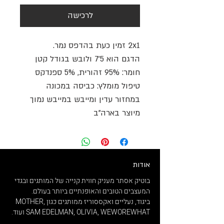
לרכישה
2x1 זמין כעת בהדפס נמר.
הדגם הוא 5'7 ולובש בגודל קטן
חומר: 95% זהורית, 5% ספנדקס
טיפול מומלץ: כביסה במכונה
במחזור עדין ומייבש במייבש נמוך
מיוצר בארה"ב
אודות
בוטיק אסתר מעניק חווית קנייה של המותגים ובגדי
המעצבים הטובים והאופנתיים ביותר בעולם.
ביגוד, נעליים ואקססוריז ממותגים כגון MOTHER,
SAM EDELMAN, OLIVIA, WEWOREWHAT ועוד.