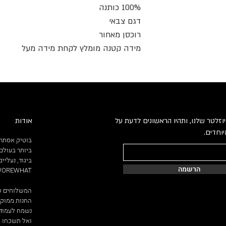
100% כותנה
דגם צבאי
רוכסן מאחור
מידה קטנה מומלץ לקחת מידה מעל
וזלטר שלנו, ותהיו הראשונים לדעת על
אודות
וחדים.
בוטיק אסתר 
ביותר בעולם.
הרשמה
WEWOREWHAT ו
המשלוחים שלנו ח
החנות ממוקמת ברחוב ניסי
נשמח לעמוד 
ואל תשכחו ל