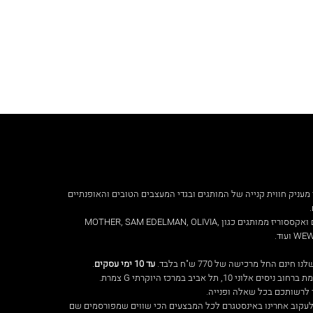
מעניק חווית קנייה של המותגים ובגדי המעצבים הטובים והאופנתיים
ביגוד, נעליים ואקססוריז ממותגים כגון MOTHER, SAM EDELMAN, OLIVIA,
עוד.
ינם החל מרכישה של 770 ש"ח בלבד.
עד 10 ימי עסקים
.
ם אלוני 10, תל אביב במרכז היוקרתי G צמרת.
לרשותכם בכל שאלה ופנייה.
עקוב אחרינו באינסטגרם לכל המבצעים הכי שווים שמפורסמים שם