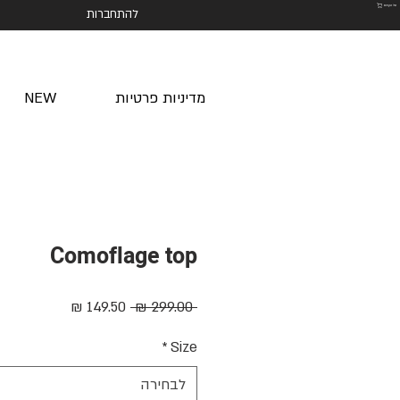
סל הקניות
להתחברות
מדיניות פרטיות
NEW
Comoflage top
מחיר
מחיר
 ‏299.00 ‏₪ 
רגיל
מבצע
*
Size
לבחירה