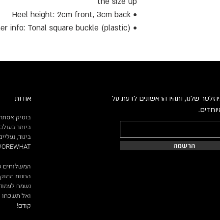
the size up
• Heel height: 2cm front, 3cm back
• Other info: Tonal square buckle (plastic)
וזלטר שלנו, ותהיו הראשונים לדעת על
אודות
וחדים.
בוטיק אסתר 
ביותר בעולם.
הרשמה
WEWOREWHAT ו
המשלוחים שלנו ח
החנות ממוקמת ברחוב ניסי
נשמח לעמוד 
ואל תשכחו ל
קודם!