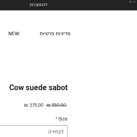
סל הקניות
להתחברות
מדיניות פרטיות
NEW
Cow suede sabot
מחיר
מחיר
 ‏550.00 ‏₪ 
רגיל
מבצע
*
Size
לבחירה