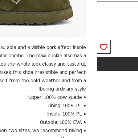
au sole and a visible cork effect insole
color combo. The maxi buckle also has a
s the whole look classy and tasteful.
akes this shoe irresistible and perfect
self from the cold weather and from a
boring ordinary style!
• Upper: 100% cow suede
• Lining: 100% PL
• Insole: 100% PL
• Outsole: 100% EVA
etween two sizes, we recommend taking