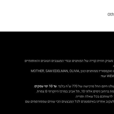
מעניק חווית קנייה של המותגים ובגדי המעצבים הטובים והאופנתיים
ביגוד, נעליים ואקססוריז ממותגים כגון MOTHER, SAM EDELMAN, OLIVIA,
עוד.
ינם החל מרכישה של 770 ש"ח בלבד.
עד 10 ימי עסקים
.
ם אלוני 10, תל אביב במרכז היוקרתי G צמרת.
לרשותכם בכל שאלה ופנייה.
עקוב אחרינו באינסטגרם לכל המבצעים הכי שווים שמפורסמים שם