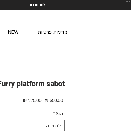
סל הקניות
להתחברות
מדיניות פרטיות
NEW
Furry platform sabot
מחיר
מחיר
 ‏550.00 ‏₪ 
רגיל
מבצע
*
Size
לבחירה