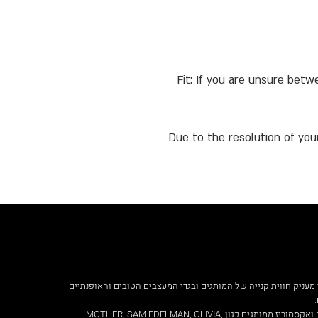
• Fit: If you are unsure b
Due to the resolution of yo
מעניק חווית קנייה של המותגים ובגדי המעצבים הטובים והאופנתיים
ביגוד, נעליים ואקססוריז ממותגים כגון MOTHER, SAM EDELMAN, OLIVIA,