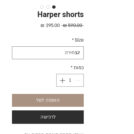
Harper shorts
מחיר
מחיר
 ‏590.00 ‏₪ 
רגיל
מבצע
*
Size
כמות
*
הוספה לסל
לרכישה