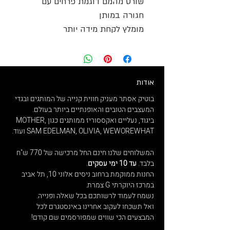
שורט מהמם דוגמת פרחים עם
חגורה במותן
מומלץ לקחת מידה יותר
אודות
בוטיק אסתר מעניק חווית קנייה של המותגים ובגדי
המעצבים הטובים והאופנתיים ביותר בעולם.
ביגוד, נעליים ואקססוריז ממותגים כגון MOTHER,
SAM EDELMAN, OLIVIA, WEWOREWHAT ועוד.
המשלוחים שלנו חינם החל מרכישה של 770 ש"ח
בלבד.
עד 10 ימי עסקים
.
החנות ממוקמת ברחוב ניסים אלוני 10, תל אביב
במרכז היוקרתי G צמרת.
נשמח לעמוד לרשותכם בכל שאלה ופנייה.
ואל תשכחו לעקוב אחרינו באינסטגרם לכל
המבצעים הכי שווים שמפורסמים שם קודם!