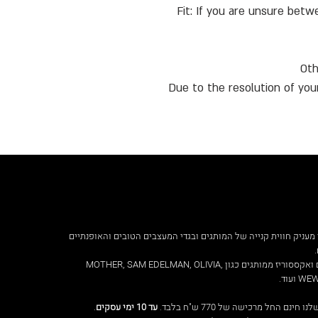
• Fit: If you are unsure b
Due to the resolution of yo
מעניק חווית קנייה של המותגים ובגדי המעצבים הטובים והאופנתיים
ביגוד, נעליים ואקססוריז ממותגים כגון MOTHER, SAM EDELMAN, OLIVIA,
עוד.
ינם החל מרכישה של 770 ש"ח בלבד.
עד 10 ימי עסקים
.