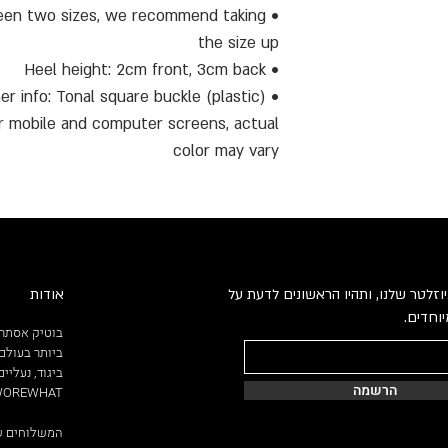
etween two sizes, we recommend taking
the size up
• Heel height: 2cm front, 3cm back
• Other info: Tonal square buckle (plastic)
ur mobile and computer screens, actual
color may vary
וזלטר שלנו, ותהיו הראשונים לדעת על
אודות
וחדים.
בוטיק אסתר 
ביותר בעולם.
הרשמה
WEWOREWHAT ו
המשלוחים שלנו ח