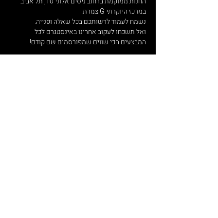
החנות ממוקמת ברחוב ניסים אלוני 10, תל אביב
במרכז היוקרתי G צמרת.
נשמח לעמוד לרשותכם בכל שאלה ופנייה.
ואל תשכחו לעקוב אחרינו באינסטגרם לכל
המבצעים הכי שווים שמפורסמים שם קודם!
הירשמו לניוזלטר שלנו, ותהיו הראשונים לדעת על
מבצעים מיוחדים.
הרשמה
חשוב שתדעו
מדניות פרטיות
משלוחים והחזרות