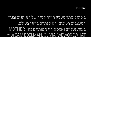
אודות
בוטיק אסתר מעניק חווית קנייה של המותגים ובגדי
המעצבים הטובים והאופנתיים ביותר בעולם.
ביגוד, נעליים ואקססוריז ממותגים כגון MOTHER,
SAM EDELMAN, OLIVIA, WEWOREWHAT ועוד.
המשלוחים שלנו חינם החל מרכישה של 770 ש"ח
בלבד.
עד 10 ימי עסקים
.
החנות ממוקמת ברחוב ניסים אלוני 10, תל אביב
במרכז היוקרתי G צמרת.
נשמח לעמוד לרשותכם בכל שאלה ופנייה.
ואל תשכחו לעקוב אחרינו באינסטגרם לכל
המבצעים הכי שווים שמפורסמים שם קודם!
הירשמו לניוזלטר שלנו, ותהיו הראשונים לדעת על
מבצעים מיוחדים.