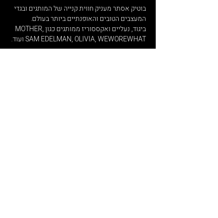
בוטיק אסתר מעניק חווית קנייה של המותגים ובגדי
המעצבים הטובים והאופנתיים ביותר בעולם.
ביגוד, נעליים ואקססוריז ממותגים כגון MOTHER,
SAM EDELMAN, OLIVIA, WEWOREWHAT ועוד.
המשלוחים שלנו חינם החל מרכישה של 770 ש"ח
בלבד.
עד 10 ימי עסקים
.
החנות ממוקמת ברחוב ניסים אלוני 10, תל אביב
במרכז היוקרתי G צמרת.
נשמח לעמוד לרשותכם בכל שאלה ופנייה.
ואל תשכחו לעקוב אחרינו באינסטגרם לכל
המבצעים הכי שווים שמפורסמים שם קודם!
הירשמו לניוזלטר שלנו, ותהיו הראשונים לדעת על
מבצעים מיוחדים.
הרשמה