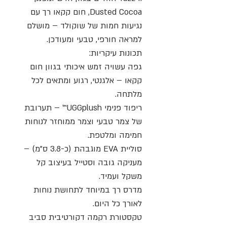
Dusted Cocoa, חום קקאו רך עם
נגיעות חמות של שוקולד – מושלם
למראה חורפי, טבעי ומעודכן.
תכונות עיקריות:
גפה עשויה זמש איכותי בגוון חום
קקאו – אלגנטי, רגוע ומתאים לכל
מלתחה.
ריפוד פנימי UGGplush™ – תערובת
של צמר טבעי וצמר ממוחזר לנוחות
חמימה ומלטפת.
סוליית EVA מוגבהת (כ-3.8 ס"מ) –
מעניקה גובה וסטייל בעיצוב קל
משקל ועמיד.
מדרס רך במיוחד לתחושת נוחות
לאורך כל היום.
טקסטורת רקמה דקורטיבית סביב