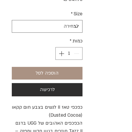
*
Size
כמות
*
הוספה לסל
לרכישה
כפכפי טאז II לנשים בצבע חום קקאו
(Dusted Cocoa)
הכפכפים האהובים של UGG בדגם
Tazz II חוזרים בגוון חדש ומפנק –