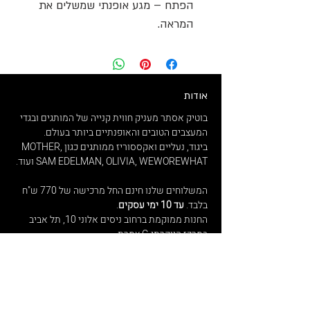
הפתח – מגע אופנתי שמשלים את
המראה.
אודות
בוטיק אסתר מעניק חווית קנייה של המותגים ובגדי
המעצבים הטובים והאופנתיים ביותר בעולם.
ביגוד, נעליים ואקססוריז ממותגים כגון MOTHER,
SAM EDELMAN, OLIVIA, WEWOREWHAT ועוד.
המשלוחים שלנו חינם החל מרכישה של 770 ש"ח
בלבד.
עד 10 ימי עסקים
.
החנות ממוקמת ברחוב ניסים אלוני 10, תל אביב
במרכז היוקרתי G צמרת.
נשמח לעמוד לרשותכם בכל שאלה ופנייה.
ואל תשכחו לעקוב אחרינו באינסטגרם לכל
המבצעים הכי שווים שמפורסמים שם קודם!