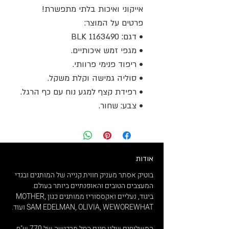
אייקוני ואיכות בלתי מתפשרת!
פרטים על המוצר:
• דגם: 1163490 BLK
• מגפי זמש איכותיים.
• ריפוד פנימי פרוותי.
• סוליה גמישה וקלת משקל.
• רפידת קצף למגע נוח עם כף הרגל.
• צבע: שחור.
אודות
בוטיק אסתר מעניק חווית קנייה של המותגים ובגדי
המעצבים הטובים והאופנתיים ביותר בעולם.
ביגוד, נעליים ואקססוריז ממותגים כגון MOTHER,
SAM EDELMAN, OLIVIA, WEWOREWHAT ועוד.
המשלוחים שלנו חינם החל מרכישה של 770 ש"ח