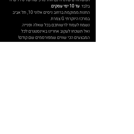
בלבד.
עד 10 ימי עסקים
.
החנות ממוקמת ברחוב ניסים אלוני 10, תל אביב
במרכז היוקרתי G צמרת.
נשמח לעמוד לרשותכם בכל שאלה ופנייה.
ואל תשכחו לעקוב אחרינו באינסטגרם לכל
המבצעים הכי שווים שמפורסמים שם קודם!
הירשמו לניוזלטר שלנו, ותהיו הראשונים לדעת על
מבצעים מיוחדים.
הרשמה
חשוב שתדעו
מדניות פרטיות