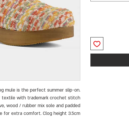
g mule is the perfect summer slip-on.
r textile with trademark crochet stitch
tive, wood / rubber mix sole and padded
le for extra comfort. Clog height 3.5cm.