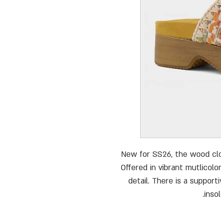
New for SS26, the wood clo
Offered in vibrant mutlicolo
detail. There is a suppor
inso