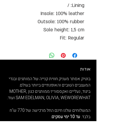
Lining: /
Insole: 100% leather
Outsole: 100% rubber
Sole height: 1,5 cm
Fit: Regular
אודות
בוטיק אסתר מעניק חווית קנייה של המותגים ובגדי
המעצבים הטובים והאופנתיים ביותר בעולם.
ביגוד, נעליים ואקססוריז ממותגים כגון MOTHER,
SAM EDELMAN, OLIVIA, WEWOREWHAT ועוד.
המשלוחים שלנו חינם החל מרכישה של 770 ש"ח
בלבד.
עד 10 ימי עסקים
.
החנות ממוקמת ברחוב ניסים אלוני 10, תל אביב
במרכז היוקרתי G צמרת.