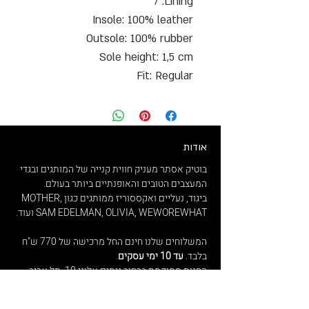
Lining: /
Insole: 100% leather
Outsole: 100% rubber
Sole height: 1,5 cm
Fit: Regular
אודות
בוטיק אסתר מעניק חווית קנייה של המותגים ובגדי
המעצבים הטובים והאופנתיים ביותר בעולם.
ביגוד, נעליים ואקססוריז ממותגים כגון MOTHER,
SAM EDELMAN, OLIVIA, WEWOREWHAT ועוד.
המשלוחים שלנו חינם החל מרכישה של 770 ש"ח
בלבד.
עד 10 ימי עסקים
.
החנות ממוקמת ברחוב ניסים אלוני 10, תל אביב
במרכז היוקרתי G צמרת.
נשמח לעמוד לרשותכם בכל שאלה ופנייה.